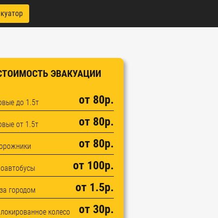
акуатор
CТОИМОСТЬ ЭВАКУАЦИИ
от 80р.
овые до 1.5т
от 80р.
овые от 1.5т
от 80р.
орожники
от 100р.
оавтобусы
от 1.5р.
 за городом
от 30р.
блокированное колесо