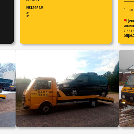
INSTAGRAM
1 ча
@
*
Цены
явля
факти
опред