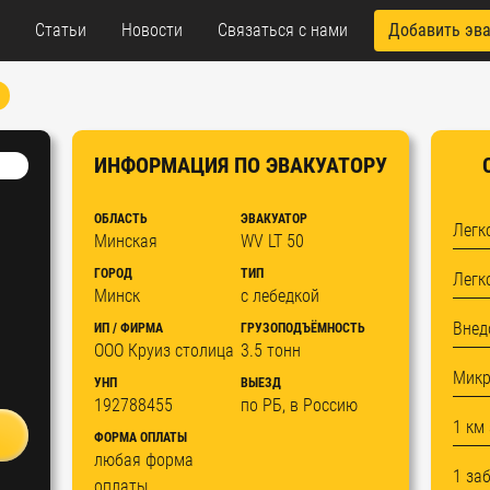
Статьи
Новости
Связаться с нами
Добавить эв
ИНФОРМАЦИЯ ПО ЭВАКУАТОРУ
ОБЛАСТЬ
ЭВАКУАТОР
Легк
Минская
WV LT 50
ГОРОД
ТИП
Легк
Минск
с лебедкой
Внед
ИП / ФИРМА
ГРУЗОПОДЪЁМНОСТЬ
ООО Круиз столица
3.5 тонн
Микр
УНП
ВЫЕЗД
192788455
по РБ, в Россию
1 км
ФОРМА ОПЛАТЫ
любая форма
1 за
оплаты