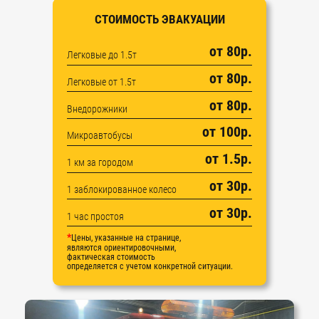
CТОИМОСТЬ ЭВАКУАЦИИ
от 80р.
Легковые до 1.5т
от 80р.
Легковые от 1.5т
от 80р.
Внедорожники
от 100р.
Микроавтобусы
от 1.5р.
1 км за городом
от 30р.
1 заблокированное колесо
от 30р.
1 час простоя
*
Цены, указанные на странице,
являются ориентировочными,
фактическая стоимость
определяется с учетом конкретной ситуации.