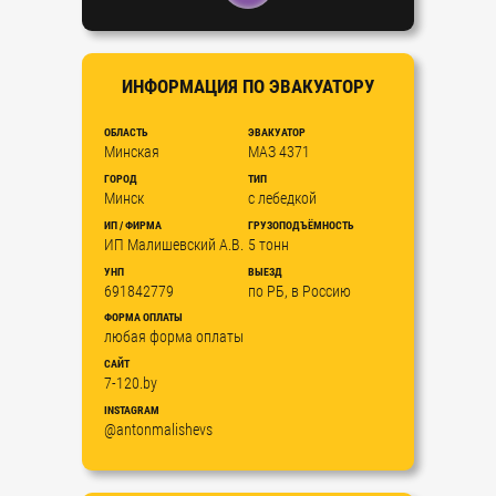
ИНФОРМАЦИЯ ПО ЭВАКУАТОРУ
ОБЛАСТЬ
ЭВАКУАТОР
Минская
МАЗ 4371
ГОРОД
ТИП
Минск
с лебедкой
ИП / ФИРМА
ГРУЗОПОДЪЁМНОСТЬ
ИП Малишевский А.В.
5 тонн
УНП
ВЫЕЗД
691842779
по РБ, в Россию
ФОРМА ОПЛАТЫ
любая форма оплаты
САЙТ
7-120.by
INSTAGRAM
@antonmalishevs