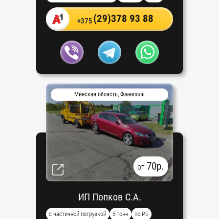
(29)378 93 88
+375
Минская область, Фаниполь
70р.
от
ИП Попков С.А.
с частичной погрузкой
5 тонн
по РБ