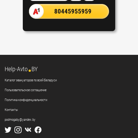
80445955959
Help-Avto
BY
Каталог эвакуаторов по всей Беларуси
Пользовательское cоглашение
Политика конфиденциальности
Контакты
podmogaby@yandex.by