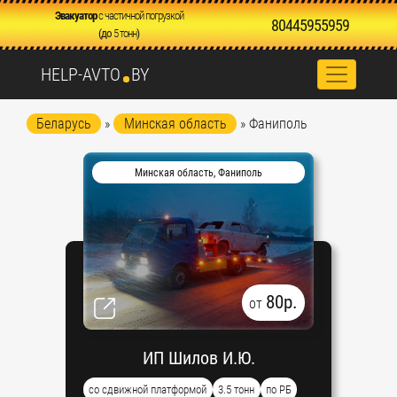
Эвакуатор
с частичной погрузкой
80445955959
(до
5 тонн
)
HELP-AVTO
BY
Беларусь
»
Минская область
» Фаниполь
Минская область, Фаниполь
80р.
от
ИП Шилов И.Ю.
со сдвижной платформой
3.5 тонн
по РБ